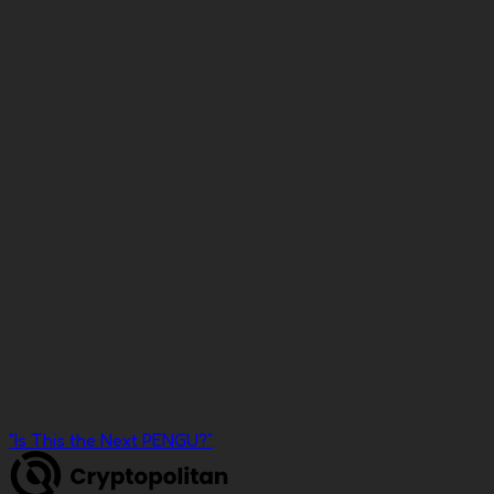
Tlač
“
Is This the Next PENGU?
”